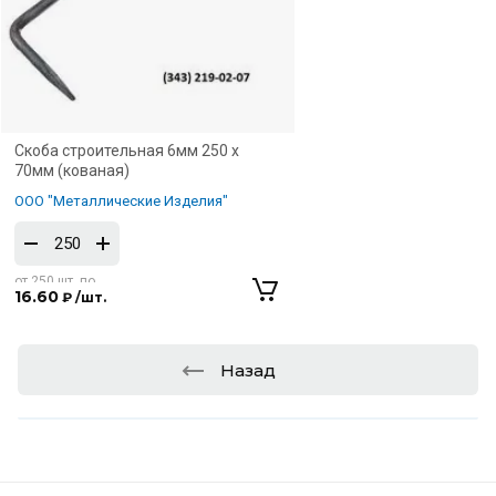
Скоба строительная 6мм 250 х
70мм (кованая)
ООО "Металлические Изделия"
от 250 шт. по
16.60
₽ /шт.
250 шт.
Назад