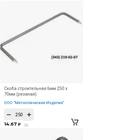
Скоба строительная 6мм 250 х
70мм (резаная)
ООО "Металлические Изделия"
14.67
₽
от 250 по 250