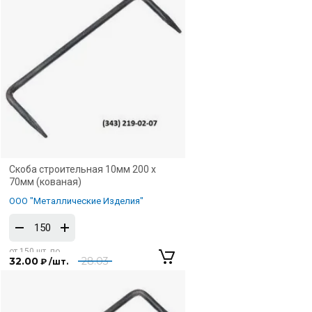
Скоба строительная 10мм 200 х
70мм (кованая)
ООО "Металлические Изделия"
от 150 шт. по
32.00
28.03
₽ /шт.
150 шт.