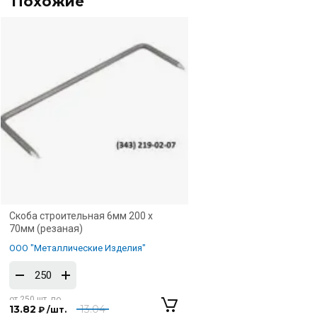
Похожие
Скоба строительная 6мм 200 х
70мм (резаная)
ООО "Металлические Изделия"
от 250 шт. по
13.82
13.04
₽ /шт.
250 шт.