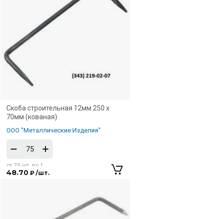
Скоба строительная 12мм 250 х
70мм (кованая)
ООО "Металлические Изделия"
от 75 шт. по 1
48.70
₽ /шт.
шт.